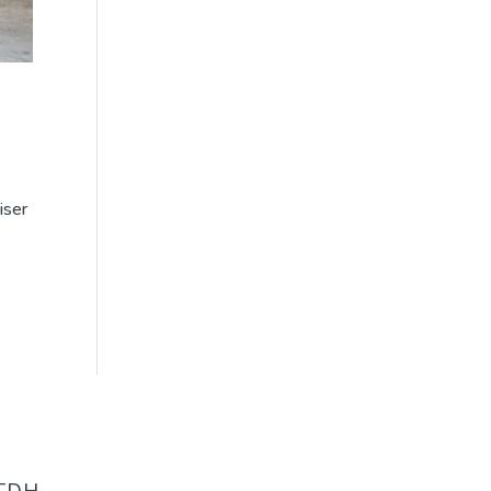
iser
 TDH