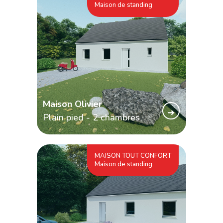
Maison de standing
Maison Olivier
➜
Plain pied - 2 chambres
MAISON TOUT CONFORT
Maison de standing