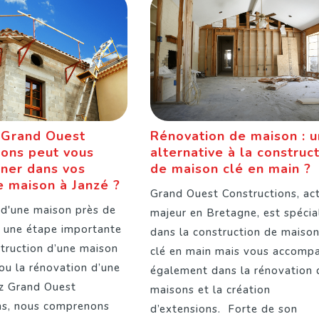
Grand Ouest
Rénovation de maison : 
ions peut vous
alternative à la construc
ner dans vos
de maison clé en main ?
e maison à Janzé ?
Grand Ouest Constructions, ac
 d'une maison près de
majeur en Bretagne, est spécia
 une étape importante
dans la construction de maiso
struction d’une maison
clé en main mais vous accomp
 ou la rénovation d’une
également dans la rénovation 
z Grand Ouest
maisons et la création
ns, nous comprenons
d’extensions. Forte de son