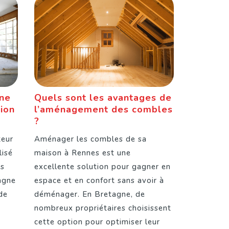
une
Quels sont les avantages de
tion
l’aménagement des combles
?
teur
Aménager les combles de sa
lisé
maison à Rennes est une
ns
excellente solution pour gagner en
agne
espace et en confort sans avoir à
de
déménager. En Bretagne, de
nombreux propriétaires choisissent
cette option pour optimiser leur